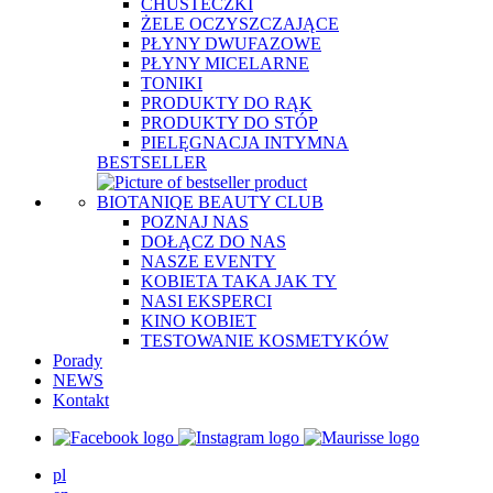
CHUSTECZKI
ŻELE OCZYSZCZAJĄCE
PŁYNY DWUFAZOWE
PŁYNY MICELARNE
TONIKI
PRODUKTY DO RĄK
PRODUKTY DO STÓP
PIELĘGNACJA INTYMNA
BESTSELLER
BIOTANIQE BEAUTY CLUB
POZNAJ NAS
DOŁĄCZ DO NAS
NASZE EVENTY
KOBIETA TAKA JAK TY
NASI EKSPERCI
KINO KOBIET
TESTOWANIE KOSMETYKÓW
Porady
NEWS
Kontakt
pl