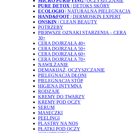
MICRO PURIFYING
| OCZYSZCZANIE
PURE DETOX
| DETOKS SKÓRY
ECOLOGIQ
| NATURALNA PIELĘGNACJA
HAND&FOOT
| DERMOSKIN EXPERT
ONSKIN
| CLEAN BEAUTY
POTRZEBY
PIERWSZE OZNAKI STARZENIA – CERA
30+
CERA DOJRZAŁA 40+
CERA DOJRZAŁA 50+
CERA DOJRZAŁA 60+
CERA DOJRZAŁA 70+
NAWILŻANIE
DEMAKIJAŻ, OCZYSZCZANIE
PIELĘGNACJA DŁONI
PIELĘGNACJA STÓP
HIGIENA INTYMNA
RODZAJE
KREMY DO TWARZY
KREMY POD OCZY
SERUM
MASECZKI
PEELINGI
PLASTRY NA NOS
PŁATKI POD OCZY