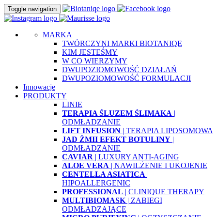
Toggle navigation
MARKA
TWÓRCZYNI MARKI BIOTANIQE
KIM JESTEŚMY
W CO WIERZYMY
DWUPOZIOMOWOŚĆ DZIAŁAŃ
DWUPOZIOMOWOŚĆ FORMULACJI
Innowacje
PRODUKTY
LINIE
TERAPIA ŚLUZEM ŚLIMAKA
|
ODMŁADZANIE
LIFT INFUSION
| TERAPIA LIPOSOMOWA
JAD ŻMII EFEKT BOTULINY
|
ODMŁADZANIE
CAVIAR
| LUXURY ANTI-AGING
ALOE VERA
| NAWILŻENIE I UKOJENIE
CENTELLA ASIATICA
|
HIPOALLERGENIC
PROFESSIONAL
| CLINIQUE THERAPY
MULTIBIOMASK
| ZABIEGI
ODMŁADZAJĄCE