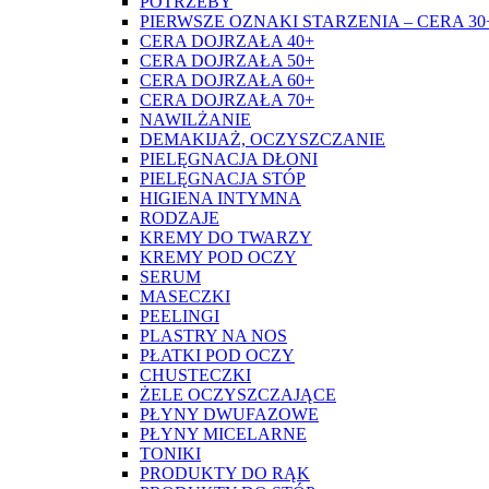
POTRZEBY
PIERWSZE OZNAKI STARZENIA – CERA 30
CERA DOJRZAŁA 40+
CERA DOJRZAŁA 50+
CERA DOJRZAŁA 60+
CERA DOJRZAŁA 70+
NAWILŻANIE
DEMAKIJAŻ, OCZYSZCZANIE
PIELĘGNACJA DŁONI
PIELĘGNACJA STÓP
HIGIENA INTYMNA
RODZAJE
KREMY DO TWARZY
KREMY POD OCZY
SERUM
MASECZKI
PEELINGI
PLASTRY NA NOS
PŁATKI POD OCZY
CHUSTECZKI
ŻELE OCZYSZCZAJĄCE
PŁYNY DWUFAZOWE
PŁYNY MICELARNE
TONIKI
PRODUKTY DO RĄK