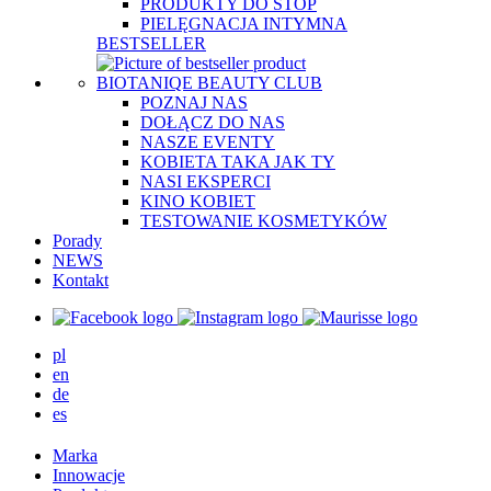
PRODUKTY DO STÓP
PIELĘGNACJA INTYMNA
BESTSELLER
BIOTANIQE BEAUTY CLUB
POZNAJ NAS
DOŁĄCZ DO NAS
NASZE EVENTY
KOBIETA TAKA JAK TY
NASI EKSPERCI
KINO KOBIET
TESTOWANIE KOSMETYKÓW
Porady
NEWS
Kontakt
pl
en
de
es
Marka
Innowacje