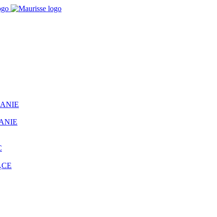
ANIE
ANIE
C
ĄCE