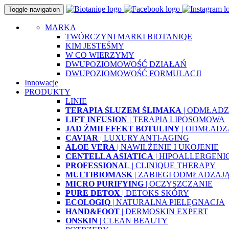
Toggle navigation
MARKA
TWÓRCZYNI MARKI BIOTANIQE
KIM JESTEŚMY
W CO WIERZYMY
DWUPOZIOMOWOŚĆ DZIAŁAŃ
DWUPOZIOMOWOŚĆ FORMULACJI
Innowacje
PRODUKTY
LINIE
TERAPIA ŚLUZEM ŚLIMAKA
| ODMŁADZ
LIFT INFUSION
| TERAPIA LIPOSOMOWA
JAD ŻMII EFEKT BOTULINY
| ODMŁADZ
CAVIAR
| LUXURY ANTI-AGING
ALOE VERA
| NAWILŻENIE I UKOJENIE
CENTELLA ASIATICA
| HIPOALLERGENI
PROFESSIONAL
| CLINIQUE THERAPY
MULTIBIOMASK
| ZABIEGI ODMŁADZAJ
MICRO PURIFYING
| OCZYSZCZANIE
PURE DETOX
| DETOKS SKÓRY
ECOLOGIQ
| NATURALNA PIELĘGNACJA
HAND&FOOT
| DERMOSKIN EXPERT
ONSKIN
| CLEAN BEAUTY