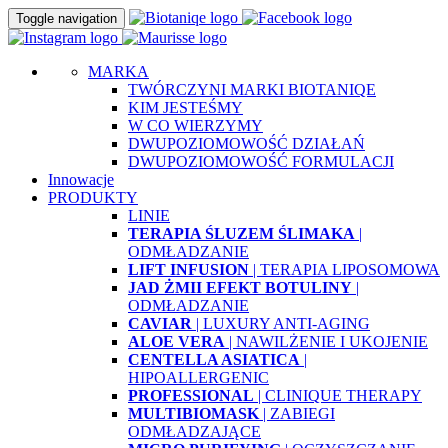
Toggle navigation
MARKA
TWÓRCZYNI MARKI BIOTANIQE
KIM JESTEŚMY
W CO WIERZYMY
DWUPOZIOMOWOŚĆ DZIAŁAŃ
DWUPOZIOMOWOŚĆ FORMULACJI
Innowacje
PRODUKTY
LINIE
TERAPIA ŚLUZEM ŚLIMAKA
|
ODMŁADZANIE
LIFT INFUSION
| TERAPIA LIPOSOMOWA
JAD ŻMII EFEKT BOTULINY
|
ODMŁADZANIE
CAVIAR
| LUXURY ANTI-AGING
ALOE VERA
| NAWILŻENIE I UKOJENIE
CENTELLA ASIATICA
|
HIPOALLERGENIC
PROFESSIONAL
| CLINIQUE THERAPY
MULTIBIOMASK
| ZABIEGI
ODMŁADZAJĄCE