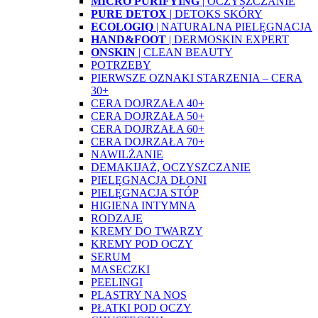
MICRO PURIFYING
| OCZYSZCZANIE
PURE DETOX
| DETOKS SKÓRY
ECOLOGIQ
| NATURALNA PIELĘGNACJA
HAND&FOOT
| DERMOSKIN EXPERT
ONSKIN
| CLEAN BEAUTY
POTRZEBY
PIERWSZE OZNAKI STARZENIA – CERA
30+
CERA DOJRZAŁA 40+
CERA DOJRZAŁA 50+
CERA DOJRZAŁA 60+
CERA DOJRZAŁA 70+
NAWILŻANIE
DEMAKIJAŻ, OCZYSZCZANIE
PIELĘGNACJA DŁONI
PIELĘGNACJA STÓP
HIGIENA INTYMNA
RODZAJE
KREMY DO TWARZY
KREMY POD OCZY
SERUM
MASECZKI
PEELINGI
PLASTRY NA NOS
PŁATKI POD OCZY