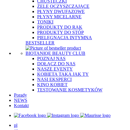
CHUSTECZKI
ŻELE OCZYSZCZAJĄCE
PŁYNY DWUFAZOWE
PŁYNY MICELARNE
TONIKI
PRODUKTY DO RĄK
PRODUKTY DO STÓP
PIELĘGNACJA INTYMNA
BESTSELLER
BIOTANIQE BEAUTY CLUB
POZNAJ NAS
DOŁĄCZ DO NAS
NASZE EVENTY
KOBIETA TAKA JAK TY
NASI EKSPERCI
KINO KOBIET
TESTOWANIE KOSMETYKÓW
Porady
NEWS
Kontakt
pl