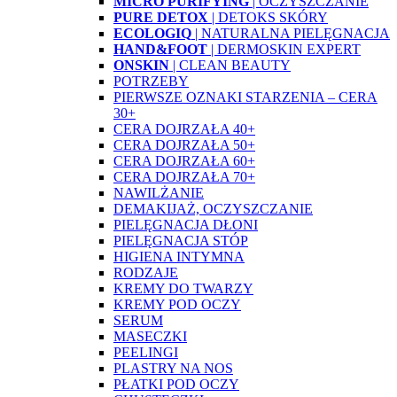
MICRO PURIFYING
| OCZYSZCZANIE
PURE DETOX
| DETOKS SKÓRY
ECOLOGIQ
| NATURALNA PIELĘGNACJA
HAND&FOOT
| DERMOSKIN EXPERT
ONSKIN
| CLEAN BEAUTY
POTRZEBY
PIERWSZE OZNAKI STARZENIA – CERA
30+
CERA DOJRZAŁA 40+
CERA DOJRZAŁA 50+
CERA DOJRZAŁA 60+
CERA DOJRZAŁA 70+
NAWILŻANIE
DEMAKIJAŻ, OCZYSZCZANIE
PIELĘGNACJA DŁONI
PIELĘGNACJA STÓP
HIGIENA INTYMNA
RODZAJE
KREMY DO TWARZY
KREMY POD OCZY
SERUM
MASECZKI
PEELINGI
PLASTRY NA NOS
PŁATKI POD OCZY