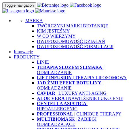
Toggle navigation
MARKA
TWÓRCZYNI MARKI BIOTANIQE
KIM JESTEŚMY
W CO WIERZYMY
DWUPOZIOMOWOŚĆ DZIAŁAŃ
DWUPOZIOMOWOŚĆ FORMULACJI
Innowacje
PRODUKTY
LINIE
TERAPIA ŚLUZEM ŚLIMAKA
|
ODMŁADZANIE
LIFT INFUSION
| TERAPIA LIPOSOMOWA
JAD ŻMII EFEKT BOTULINY
|
ODMŁADZANIE
CAVIAR
| LUXURY ANTI-AGING
ALOE VERA
| NAWILŻENIE I UKOJENIE
CENTELLA ASIATICA
|
HIPOALLERGENIC
PROFESSIONAL
| CLINIQUE THERAPY
MULTIBIOMASK
| ZABIEGI
ODMŁADZAJĄCE