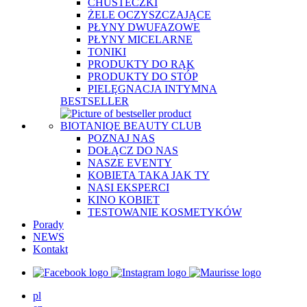
CHUSTECZKI
ŻELE OCZYSZCZAJĄCE
PŁYNY DWUFAZOWE
PŁYNY MICELARNE
TONIKI
PRODUKTY DO RĄK
PRODUKTY DO STÓP
PIELĘGNACJA INTYMNA
BESTSELLER
BIOTANIQE BEAUTY CLUB
POZNAJ NAS
DOŁĄCZ DO NAS
NASZE EVENTY
KOBIETA TAKA JAK TY
NASI EKSPERCI
KINO KOBIET
TESTOWANIE KOSMETYKÓW
Porady
NEWS
Kontakt
pl