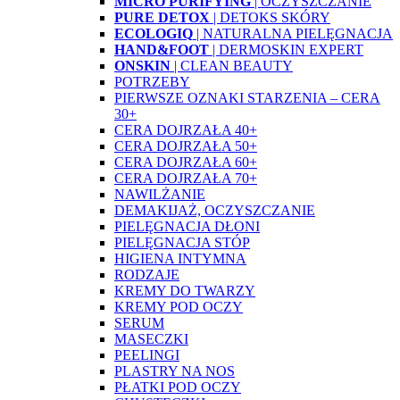
MICRO PURIFYING
| OCZYSZCZANIE
PURE DETOX
| DETOKS SKÓRY
ECOLOGIQ
| NATURALNA PIELĘGNACJA
HAND&FOOT
| DERMOSKIN EXPERT
ONSKIN
| CLEAN BEAUTY
POTRZEBY
PIERWSZE OZNAKI STARZENIA – CERA
30+
CERA DOJRZAŁA 40+
CERA DOJRZAŁA 50+
CERA DOJRZAŁA 60+
CERA DOJRZAŁA 70+
NAWILŻANIE
DEMAKIJAŻ, OCZYSZCZANIE
PIELĘGNACJA DŁONI
PIELĘGNACJA STÓP
HIGIENA INTYMNA
RODZAJE
KREMY DO TWARZY
KREMY POD OCZY
SERUM
MASECZKI
PEELINGI
PLASTRY NA NOS
PŁATKI POD OCZY