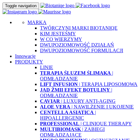
Toggle navigation
MARKA
TWÓRCZYNI MARKI BIOTANIQE
KIM JESTEŚMY
W CO WIERZYMY
DWUPOZIOMOWOŚĆ DZIAŁAŃ
DWUPOZIOMOWOŚĆ FORMULACJI
Innowacje
PRODUKTY
LINIE
TERAPIA ŚLUZEM ŚLIMAKA
|
ODMŁADZANIE
LIFT INFUSION
| TERAPIA LIPOSOMOWA
JAD ŻMII EFEKT BOTULINY
|
ODMŁADZANIE
CAVIAR
| LUXURY ANTI-AGING
ALOE VERA
| NAWILŻENIE I UKOJENIE
CENTELLA ASIATICA
|
HIPOALLERGENIC
PROFESSIONAL
| CLINIQUE THERAPY
MULTIBIOMASK
| ZABIEGI
ODMŁADZAJĄCE