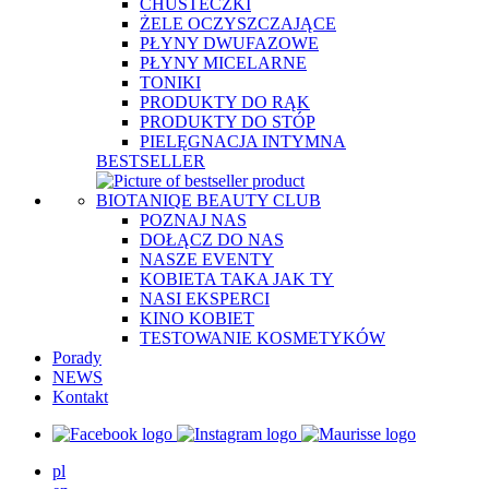
CHUSTECZKI
ŻELE OCZYSZCZAJĄCE
PŁYNY DWUFAZOWE
PŁYNY MICELARNE
TONIKI
PRODUKTY DO RĄK
PRODUKTY DO STÓP
PIELĘGNACJA INTYMNA
BESTSELLER
BIOTANIQE BEAUTY CLUB
POZNAJ NAS
DOŁĄCZ DO NAS
NASZE EVENTY
KOBIETA TAKA JAK TY
NASI EKSPERCI
KINO KOBIET
TESTOWANIE KOSMETYKÓW
Porady
NEWS
Kontakt
pl