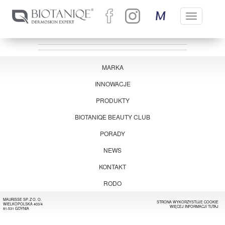
Toggle
navigation
MARKA
INNOWACJE
PRODUKTY
BIOTANIQE BEAUTY CLUB
PORADY
NEWS
KONTAKT
RODO
MAURISSE SP. Z O. O.
STRONA WYKORZYSTUJE COOKIE
WIELKOPOLSKA 403/4
WIĘCEJ INFORMACJI
TUTAJ
81-531 GDYNIA