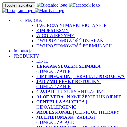
Toggle navigation
MARKA
TWÓRCZYNI MARKI BIOTANIQE
KIM JESTEŚMY
W CO WIERZYMY
DWUPOZIOMOWOŚĆ DZIAŁAŃ
DWUPOZIOMOWOŚĆ FORMULACJI
Innowacje
PRODUKTY
LINIE
TERAPIA ŚLUZEM ŚLIMAKA
|
ODMŁADZANIE
LIFT INFUSION
| TERAPIA LIPOSOMOWA
JAD ŻMII EFEKT BOTULINY
|
ODMŁADZANIE
CAVIAR
| LUXURY ANTI-AGING
ALOE VERA
| NAWILŻENIE I UKOJENIE
CENTELLA ASIATICA
|
HIPOALLERGENIC
PROFESSIONAL
| CLINIQUE THERAPY
MULTIBIOMASK
| ZABIEGI
ODMŁADZAJĄCE