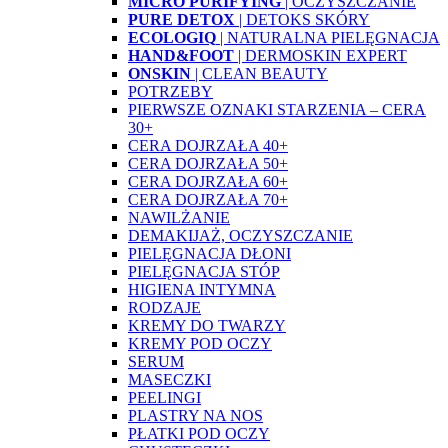
MICRO PURIFYING
| OCZYSZCZANIE
PURE DETOX
| DETOKS SKÓRY
ECOLOGIQ
| NATURALNA PIELĘGNACJA
HAND&FOOT
| DERMOSKIN EXPERT
ONSKIN
| CLEAN BEAUTY
POTRZEBY
PIERWSZE OZNAKI STARZENIA – CERA
30+
CERA DOJRZAŁA 40+
CERA DOJRZAŁA 50+
CERA DOJRZAŁA 60+
CERA DOJRZAŁA 70+
NAWILŻANIE
DEMAKIJAŻ, OCZYSZCZANIE
PIELĘGNACJA DŁONI
PIELĘGNACJA STÓP
HIGIENA INTYMNA
RODZAJE
KREMY DO TWARZY
KREMY POD OCZY
SERUM
MASECZKI
PEELINGI
PLASTRY NA NOS
PŁATKI POD OCZY