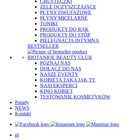
CHUSTECZKI
ŻELE OCZYSZCZAJĄCE
PŁYNY DWUFAZOWE
PŁYNY MICELARNE
TONIKI
PRODUKTY DO RĄK
PRODUKTY DO STÓP
PIELĘGNACJA INTYMNA
BESTSELLER
BIOTANIQE BEAUTY CLUB
POZNAJ NAS
DOŁĄCZ DO NAS
NASZE EVENTY
KOBIETA TAKA JAK TY
NASI EKSPERCI
KINO KOBIET
TESTOWANIE KOSMETYKÓW
Porady
NEWS
Kontakt
pl