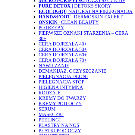
MICRO PURIFYING
| OCZYSZCZANIE
PURE DETOX
| DETOKS SKÓRY
ECOLOGIQ
| NATURALNA PIELĘGNACJA
HAND&FOOT
| DERMOSKIN EXPERT
ONSKIN
| CLEAN BEAUTY
POTRZEBY
PIERWSZE OZNAKI STARZENIA – CERA
30+
CERA DOJRZAŁA 40+
CERA DOJRZAŁA 50+
CERA DOJRZAŁA 60+
CERA DOJRZAŁA 70+
NAWILŻANIE
DEMAKIJAŻ, OCZYSZCZANIE
PIELĘGNACJA DŁONI
PIELĘGNACJA STÓP
HIGIENA INTYMNA
RODZAJE
KREMY DO TWARZY
KREMY POD OCZY
SERUM
MASECZKI
PEELINGI
PLASTRY NA NOS
PŁATKI POD OCZY