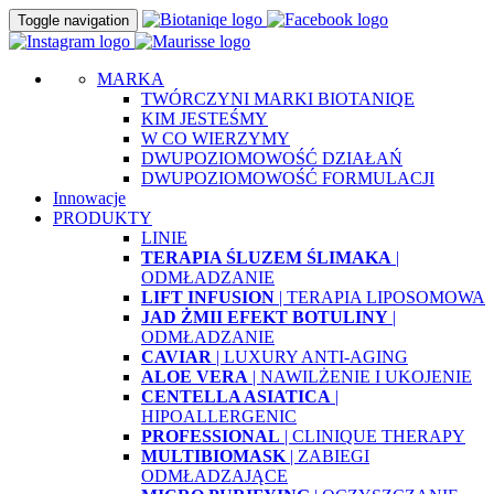
Toggle navigation
MARKA
TWÓRCZYNI MARKI BIOTANIQE
KIM JESTEŚMY
W CO WIERZYMY
DWUPOZIOMOWOŚĆ DZIAŁAŃ
DWUPOZIOMOWOŚĆ FORMULACJI
Innowacje
PRODUKTY
LINIE
TERAPIA ŚLUZEM ŚLIMAKA
|
ODMŁADZANIE
LIFT INFUSION
| TERAPIA LIPOSOMOWA
JAD ŻMII EFEKT BOTULINY
|
ODMŁADZANIE
CAVIAR
| LUXURY ANTI-AGING
ALOE VERA
| NAWILŻENIE I UKOJENIE
CENTELLA ASIATICA
|
HIPOALLERGENIC
PROFESSIONAL
| CLINIQUE THERAPY
MULTIBIOMASK
| ZABIEGI
ODMŁADZAJĄCE