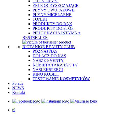
CHUSTECZKI
ŻELE OCZYSZCZAJĄCE
PŁYNY DWUFAZOWE
PŁYNY MICELARNE
TONIKI
PRODUKTY DO RĄK
PRODUKTY DO STÓP
PIELĘGNACJA INTYMNA
BESTSELLER
BIOTANIQE BEAUTY CLUB
POZNAJ NAS
DOŁĄCZ DO NAS
NASZE EVENTY
KOBIETA TAKA JAK TY
NASI EKSPERCI
KINO KOBIET
TESTOWANIE KOSMETYKÓW
Porady
NEWS
Kontakt
pl