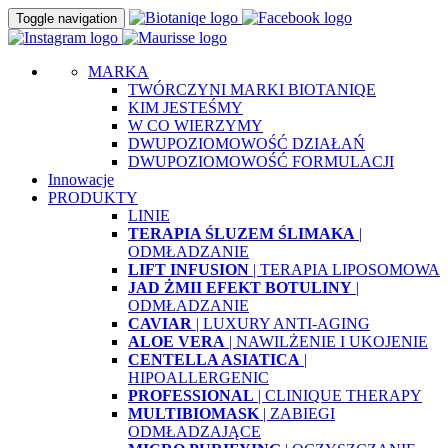
Toggle navigation
MARKA
TWÓRCZYNI MARKI BIOTANIQE
KIM JESTEŚMY
W CO WIERZYMY
DWUPOZIOMOWOŚĆ DZIAŁAŃ
DWUPOZIOMOWOŚĆ FORMULACJI
Innowacje
PRODUKTY
LINIE
TERAPIA ŚLUZEM ŚLIMAKA
|
ODMŁADZANIE
LIFT INFUSION
| TERAPIA LIPOSOMOWA
JAD ŻMII EFEKT BOTULINY
|
ODMŁADZANIE
CAVIAR
| LUXURY ANTI-AGING
ALOE VERA
| NAWILŻENIE I UKOJENIE
CENTELLA ASIATICA
|
HIPOALLERGENIC
PROFESSIONAL
| CLINIQUE THERAPY
MULTIBIOMASK
| ZABIEGI
ODMŁADZAJĄCE