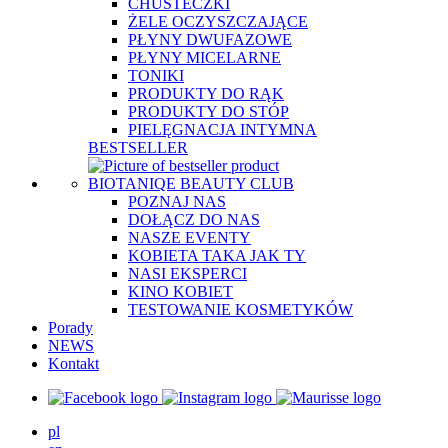
CHUSTECZKI
ŻELE OCZYSZCZAJĄCE
PŁYNY DWUFAZOWE
PŁYNY MICELARNE
TONIKI
PRODUKTY DO RĄK
PRODUKTY DO STÓP
PIELĘGNACJA INTYMNA
BESTSELLER
BIOTANIQE BEAUTY CLUB
POZNAJ NAS
DOŁĄCZ DO NAS
NASZE EVENTY
KOBIETA TAKA JAK TY
NASI EKSPERCI
KINO KOBIET
TESTOWANIE KOSMETYKÓW
Porady
NEWS
Kontakt
pl