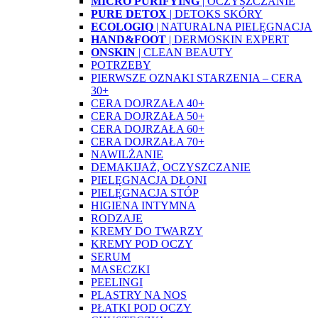
MICRO PURIFYING
| OCZYSZCZANIE
PURE DETOX
| DETOKS SKÓRY
ECOLOGIQ
| NATURALNA PIELĘGNACJA
HAND&FOOT
| DERMOSKIN EXPERT
ONSKIN
| CLEAN BEAUTY
POTRZEBY
PIERWSZE OZNAKI STARZENIA – CERA
30+
CERA DOJRZAŁA 40+
CERA DOJRZAŁA 50+
CERA DOJRZAŁA 60+
CERA DOJRZAŁA 70+
NAWILŻANIE
DEMAKIJAŻ, OCZYSZCZANIE
PIELĘGNACJA DŁONI
PIELĘGNACJA STÓP
HIGIENA INTYMNA
RODZAJE
KREMY DO TWARZY
KREMY POD OCZY
SERUM
MASECZKI
PEELINGI
PLASTRY NA NOS
PŁATKI POD OCZY