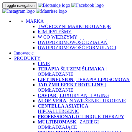
Toggle navigation
MARKA
TWÓRCZYNI MARKI BIOTANIQE
KIM JESTEŚMY
W CO WIERZYMY
DWUPOZIOMOWOŚĆ DZIAŁAŃ
DWUPOZIOMOWOŚĆ FORMULACJI
Innowacje
PRODUKTY
LINIE
TERAPIA ŚLUZEM ŚLIMAKA
|
ODMŁADZANIE
LIFT INFUSION
| TERAPIA LIPOSOMOWA
JAD ŻMII EFEKT BOTULINY
|
ODMŁADZANIE
CAVIAR
| LUXURY ANTI-AGING
ALOE VERA
| NAWILŻENIE I UKOJENIE
CENTELLA ASIATICA
|
HIPOALLERGENIC
PROFESSIONAL
| CLINIQUE THERAPY
MULTIBIOMASK
| ZABIEGI
ODMŁADZAJĄCE