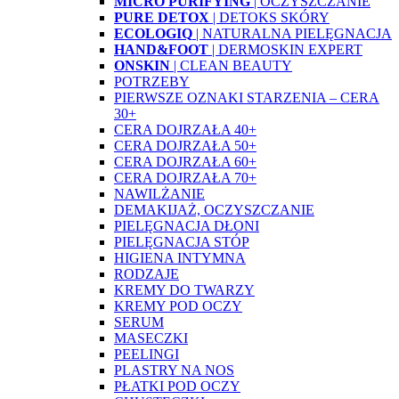
MICRO PURIFYING
| OCZYSZCZANIE
PURE DETOX
| DETOKS SKÓRY
ECOLOGIQ
| NATURALNA PIELĘGNACJA
HAND&FOOT
| DERMOSKIN EXPERT
ONSKIN
| CLEAN BEAUTY
POTRZEBY
PIERWSZE OZNAKI STARZENIA – CERA
30+
CERA DOJRZAŁA 40+
CERA DOJRZAŁA 50+
CERA DOJRZAŁA 60+
CERA DOJRZAŁA 70+
NAWILŻANIE
DEMAKIJAŻ, OCZYSZCZANIE
PIELĘGNACJA DŁONI
PIELĘGNACJA STÓP
HIGIENA INTYMNA
RODZAJE
KREMY DO TWARZY
KREMY POD OCZY
SERUM
MASECZKI
PEELINGI
PLASTRY NA NOS
PŁATKI POD OCZY