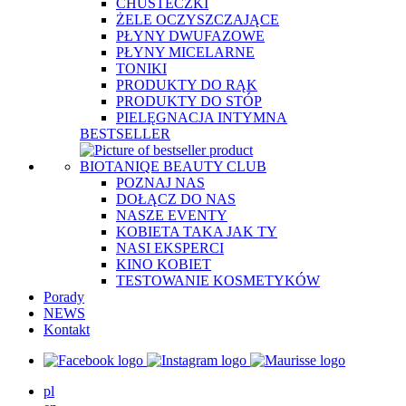
CHUSTECZKI
ŻELE OCZYSZCZAJĄCE
PŁYNY DWUFAZOWE
PŁYNY MICELARNE
TONIKI
PRODUKTY DO RĄK
PRODUKTY DO STÓP
PIELĘGNACJA INTYMNA
BESTSELLER
BIOTANIQE BEAUTY CLUB
POZNAJ NAS
DOŁĄCZ DO NAS
NASZE EVENTY
KOBIETA TAKA JAK TY
NASI EKSPERCI
KINO KOBIET
TESTOWANIE KOSMETYKÓW
Porady
NEWS
Kontakt
pl